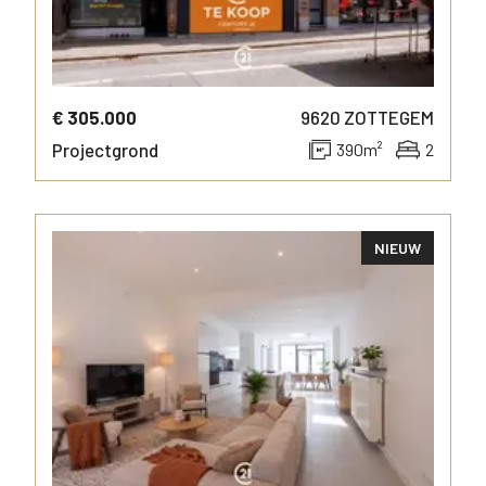
€ 305.000
9620
ZOTTEGEM
Projectgrond
390
m²
2
NIEUW
MEER INFO