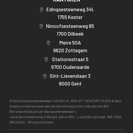
Edingsesteenweg 341,
1755 Kester
Ninoofsesteenweg 85
1700 Dilbeek
Meire 50A
9620 Zottegem
Stationsstraat 5
9700 Oudenaarde
Sint-Lievenslaan 3
9000 Gent
Erkend vastgoedmakelaar met BIV-nr. 800.071. CENTURY 21 ATG & Vast
Goed is onderworpen aan de deontologische code van het BIV,
Beroepsinstituut van Vastgoedmakelaars.
Land van toekenning is België. Adres BIV : Luxemburgstraat, 16B, 1000
BRUSSEL -
BIV plichtenleer