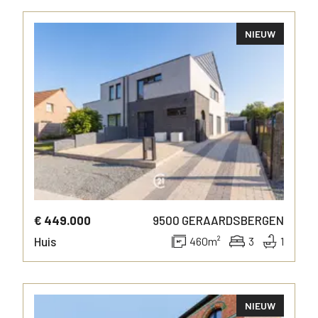
NIEUW
MEER INFO
€ 449.000
9500
GERAARDSBERGEN
Huis
460
m²
3
1
NIEUW