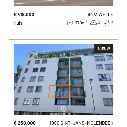
€ 419.000
9473
WELLE
Huis
1170
m²
4
2
NIEUW
MEER INFO
€ 230.000
1080
SINT-JANS-MOLENBEEK