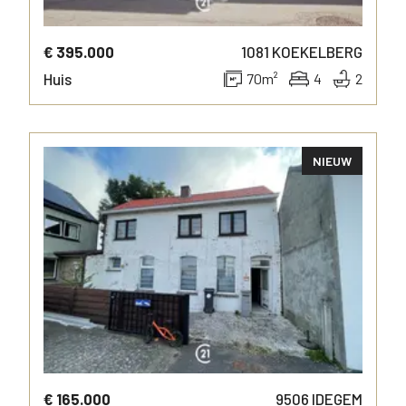
€ 395.000
1081
KOEKELBERG
Huis
70
m²
4
2
NIEUW
MEER INFO
€ 165.000
9506
IDEGEM