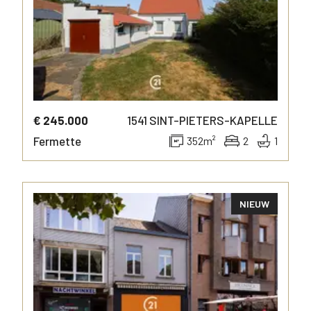
€ 245.000
1541
SINT-PIETERS-KAPELLE
Fermette
352
m²
2
1
NIEUW
MEER INFO