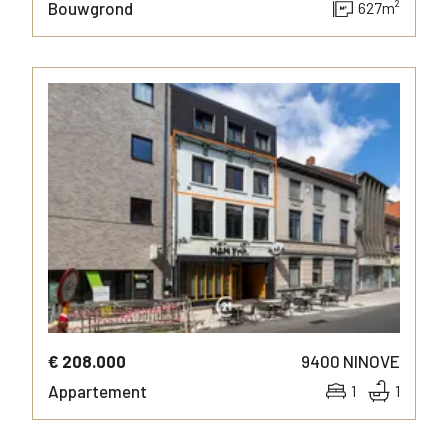
Bouwgrond
627
m²
MEER INFO
€ 208.000
9400
NINOVE
Appartement
1
1