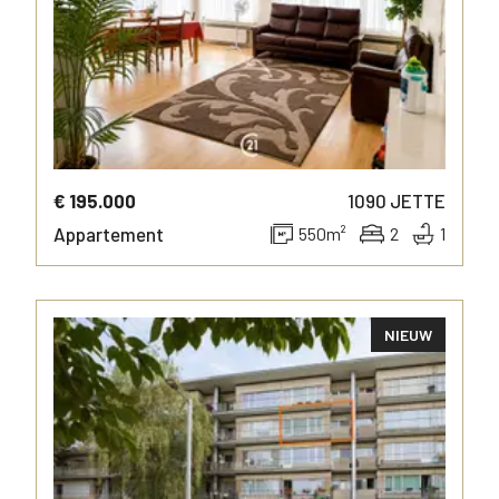
€ 195.000
1090
JETTE
Appartement
550
m²
2
1
NIEUW
MEER INFO