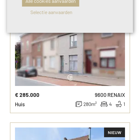
Alle cookies aanvaarden
Selectie aanvaarden
NIEUW
MEER INFO
€ 285.000
9600
RENAIX
Huis
280
m²
4
1
NIEUW
MEER INFO