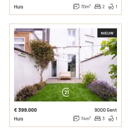
Huis
70
m²
2
1
NIEUW
MEER INFO
€ 399.000
9000
Gent
Huis
74
m²
3
1