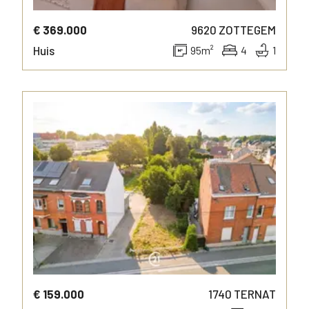
€ 369.000
9620
ZOTTEGEM
Huis
95
m²
4
1
MEER INFO
€ 159.000
1740
TERNAT