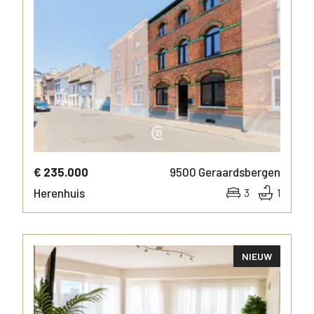
MEER INFO
€ 235.000
9500
Geraardsbergen
Herenhuis
3
1
NIEUW
MEER INFO