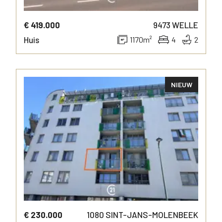
€ 419.000
9473
WELLE
Huis
1170
m²
4
2
NIEUW
MEER INFO
€ 230.000
1080
SINT-JANS-MOLENBEEK