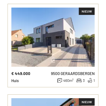
NIEUW
MEER INFO
€ 449.000
9500
GERAARDSBERGEN
Huis
460
m²
3
1
NIEUW