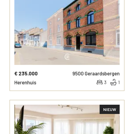
MEER INFO
€ 235.000
9500
Geraardsbergen
Herenhuis
3
1
NIEUW
MEER INFO