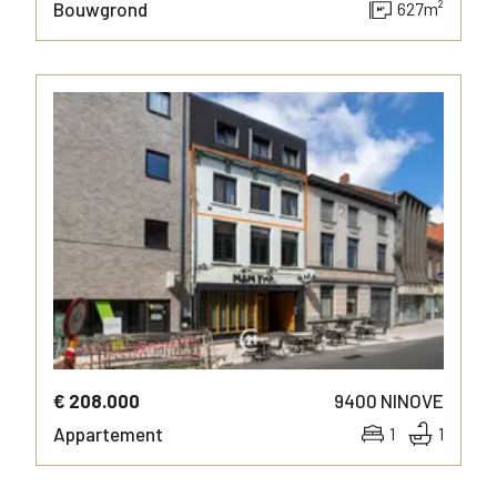
Bouwgrond
627
m²
MEER INFO
€ 208.000
9400
NINOVE
Appartement
1
1