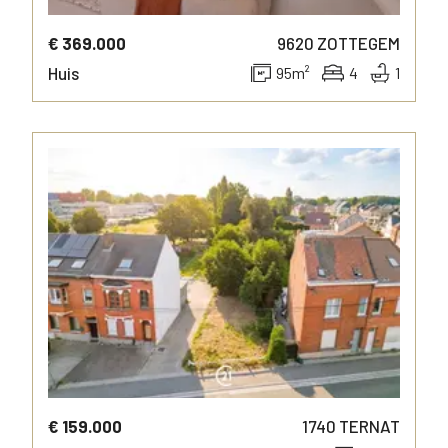
€ 369.000
9620
ZOTTEGEM
Huis
95
m²
4
1
MEER INFO
€ 159.000
1740
TERNAT