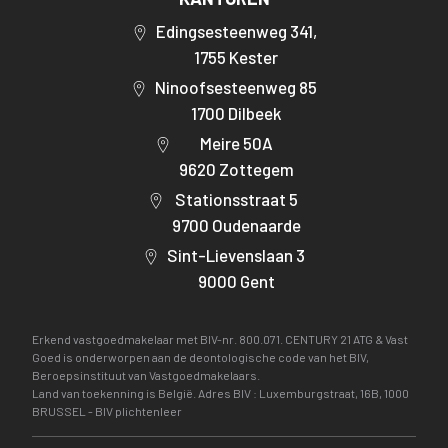
Edingsesteenweg 341,
1755 Kester
Ninoofsesteenweg 85
1700 Dilbeek
Meire 50A
9620 Zottegem
Stationsstraat 5
9700 Oudenaarde
Sint-Lievenslaan 3
9000 Gent
Erkend vastgoedmakelaar met BIV-nr. 800.071. CENTURY 21 ATG & Vast
Goed is onderworpen aan de deontologische code van het BIV,
Beroepsinstituut van Vastgoedmakelaars.
Land van toekenning is België. Adres BIV : Luxemburgstraat, 16B, 1000
BRUSSEL -
BIV plichtenleer