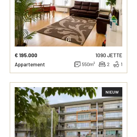
€ 195.000
1090
JETTE
Appartement
550
m²
2
1
NIEUW
MEER INFO