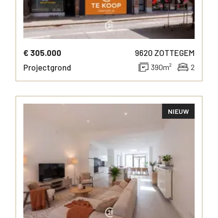
€ 305.000
9620
ZOTTEGEM
Projectgrond
390
m²
2
NIEUW
MEER INFO