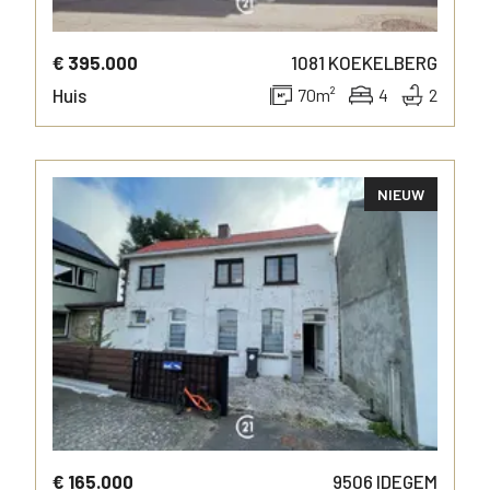
€ 395.000
1081
KOEKELBERG
Huis
70
m²
4
2
NIEUW
MEER INFO
€ 165.000
9506
IDEGEM