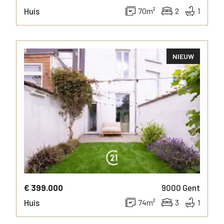
Huis
70
m²
2
1
NIEUW
MEER INFO
€ 399.000
9000
Gent
Huis
74
m²
3
1