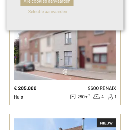
Alle cookies aanvaarden
Selectie aanvaarden
NIEUW
MEER INFO
€ 285.000
9600
RENAIX
Huis
280
m²
4
1
NIEUW
MEER INFO