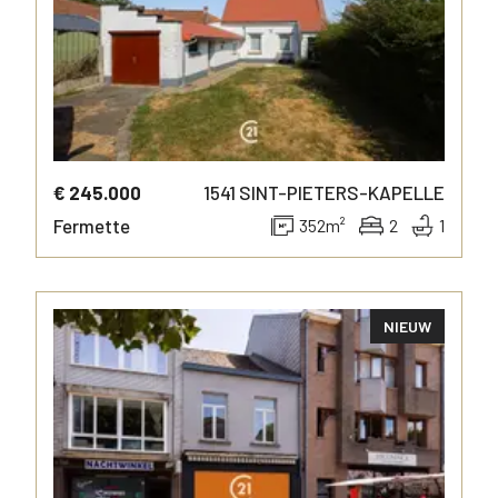
€ 245.000
1541
SINT-PIETERS-KAPELLE
Fermette
352
m²
2
1
NIEUW
MEER INFO